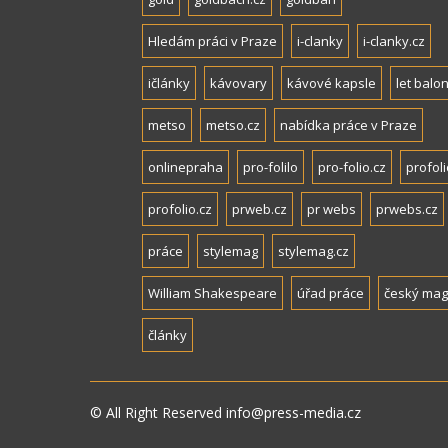
Hledám práci v Praze
i-clanky
i-clanky.cz
ičlánky
kávovary
kávové kapsle
let balo
metso
metso.cz
nabídka práce v Praze
onlinepraha
pro-folilo
pro-folio.cz
profoli
profolio.cz
prweb.cz
pr webs
prwebs.cz
práce
stylemag
stylemag.cz
William Shakespeare
úřad práce
český mag
články
© All Right Reserved info@press-media.cz