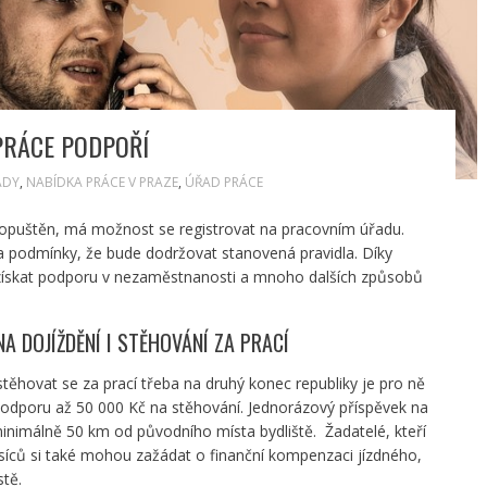
PRÁCE PODPOŘÍ
ÁDY
,
NABÍDKA PRÁCE V PRAZE
,
ÚŘAD PRÁCE
propuštěn, má možnost se registrovat na pracovním úřadu.
za podmínky, že bude dodržovat stanovená pravidla. Díky
že získat podporu v nezaměstnanosti a mnoho dalších způsobů
 DOJÍŽDĚNÍ I STĚHOVÁNÍ ZA PRACÍ
těhovat se za prací třeba na druhý konec republiky je pro ně
podporu až 50 000 Kč na stěhování. Jednorázový příspěvek na
 minimálně 50 km od původního místa bydliště. Žadatelé, kteří
ěsíců si také mohou zažádat o finanční kompenzaci jízdného,
tě.