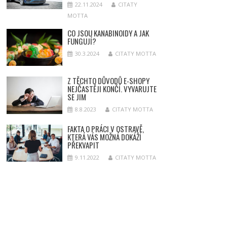
22.11.2024
CITATY
MOTTA
CO JSOU KANABINOIDY A JAK
FUNGUJÍ?
30.3.2024
CITATY MOTTA
Z TĚCHTO DŮVODŮ E-SHOPY
NEJČASTĚJI KONČÍ. VYVARUJTE
SE JIM
8.8.2023
CITATY MOTTA
FAKTA O PRÁCI V OSTRAVĚ,
KTERÁ VÁS MOŽNÁ DOKÁŽÍ
PŘEKVAPIT
9.11.2022
CITATY MOTTA