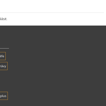
lásit
.
life
rávy
plus