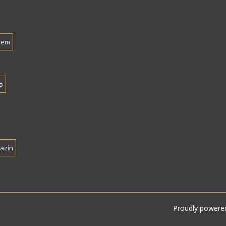
nem
o
azín
Proudly powere