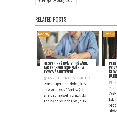
Projekty bungalovů
PRO
PŘÍSPĚVEK
RELATED POSTS
Novinky
Novinky
HOSPODSKÝ
KV
ÍZ V OBÝVÁKU:
PODL
JAK TECHNOLOGIE ZMĚNILA
PO Z
TÝMOV
É SOUT
ĚŽENÍ
ČLOV
BUDÍ
4.5.2026
CITATY MOTTA
22
Pamatujete na dobu, kdy
MOT
jste pro prověření svých
Opět
znalostí museli vyrazit do
Jak 
zaplněného baru na „pub...
prod
ubývá