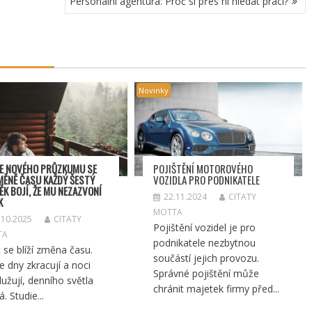
Personální agentura: Proč si přes ni hledat práci?
Novinky
E NOVÉHO PRŮZKUMU SE
POJIŠTĚNÍ MOTOROVÉHO
MĚNĚ ČASU KAŽDÝ ŠESTÝ
VOZIDLA PRO PODNIKATELE
ĚK BOJÍ, ŽE MU NEZAZVONÍ
22.11.2024
CITATY
K
MOTTA
.10.2025
CITATY
Pojištění vozidel je pro
TA
podnikatele nezbytnou
 se blíží změna času.
součástí jejich provozu.
se dny zkracují a noci
Správné pojištění může
lužují, denního světla
chránit majetek firmy před...
. Studie...