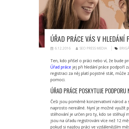
ÚŘAD PRÁCE VÁS V HLEDÁNÍ 
6.12.2016
SEO PRESS MEDIA
BRIG
Ten, kdo přišel o práci nebo ví, že bude 
Úřad práce
jej při hledání práce podpoří 
registraci za něj platí pojistné stát, mů
pomoci.
ÚŘAD PRÁCE POSKYTUJE PODPORU NA
Češi jsou poměrně konzervativní národ a s
naprosto nereálné. Nyní je možné využít 
stěhování je určen pro ty, kdo se stěhují
jsou na úřadu registrováni více než 12 m
pokud si najdou práci ve vzdálenějším měs