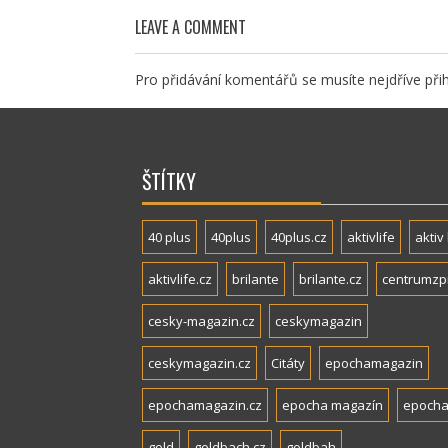
LEAVE A COMMENT
Pro přidávání komentářů se musíte nejdříve
přih
ŠTÍTKY
40 plus
40plus
40plus.cz
aktivlife
aktiv 
aktivlife.cz
brilante
brilante.cz
centrumzp
cesky-magazin.cz
ceskymagazin
ceskymagazin.cz
Citáty
epochamagazin
epochamagazin.cz
epocha magazín
epocha
gold
goldbach.cz
goldbah