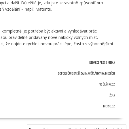
upci a další. Důležité je, zda jste zdravotně způsobilí pro
ň vzdělání – např. Maturitu.
kompletně. Je potřeba být aktivní a vyhledávat práci
 jsou pravidelně přidávány nové nabídky volných míst.
, že najdete rychleji novou práci lépe, často s výhodnějšími
REDAKCE
PRESS-MEDIA
DOPORUČUJE DALŠÍ ZAJÍMAVÉ ČLÁNKY NA MEDIÍCH
PR-ČLÁNKY.CZ
ŽENA
METSO.CZ