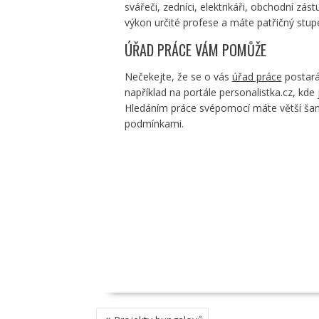
svářeči, zedníci, elektrikáři, obchodní zást
výkon určité profese a máte patřičný stupe
ÚŘAD PRÁCE VÁM POMŮŽE
Nečekejte, že se o vás
úřad práce
postará 
například na portále personalistka.cz, kde
Hledáním práce svépomocí máte větší šanci
podmínkami.
NAVIGACE