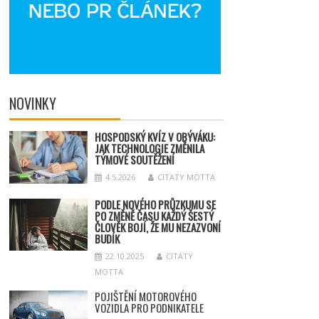
NOVINKY
HOSPODSKÝ
KV
ÍZ V OBÝVÁKU:
JAK TECHNOLOGIE ZMĚNILA
TÝMOV
É SOUT
ĚŽENÍ
4.5.2026
CITATY MOTTA
PODLE NOVÉHO PRŮZKUMU SE
PO ZMĚNĚ ČASU KAŽDÝ ŠESTÝ
ČLOVĚK BOJÍ, ŽE MU NEZAZVONÍ
BUDÍK
22.10.2025
CITATY
MOTTA
POJIŠTĚNÍ MOTOROVÉHO
VOZIDLA PRO PODNIKATELE