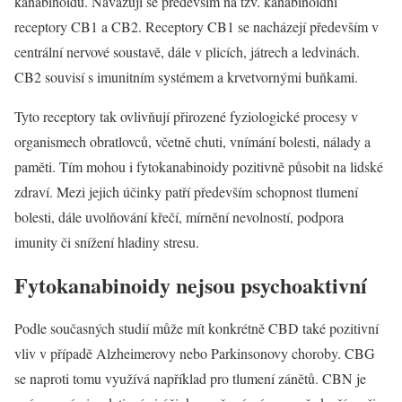
kanabinoidů. Navazují se především na tzv. kanabinoidní
receptory CB1 a CB2. Receptory CB1 se nacházejí především v
centrální nervové soustavě, dále v plicích, játrech a ledvinách.
CB2 souvisí s imunitním systémem a krvetvornými buňkami.
Tyto receptory tak ovlivňují přirozené fyziologické procesy v
organismech obratlovců, včetně chuti, vnímání bolesti, nálady a
paměti. Tím mohou i fytokanabinoidy pozitivně působit na lidské
zdraví. Mezi jejich účinky patří především schopnost tlumení
bolesti, dále uvolňování křečí, mírnění nevolností, podpora
imunity či snížení hladiny stresu.
Fytokanabinoidy nejsou psychoaktivní
Podle současných studií může mít konkrétně CBD také pozitivní
vliv v případě Alzheimerovy nebo Parkinsonovy choroby. CBG
se naproti tomu využívá například pro tlumení zánětů. CBN je