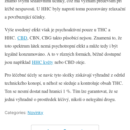
známo svými sedativními účinky, což má význam především při
léčbě nespavosti. U HHC byly naproti tomu pozorovány relaxační
a povzbuzující účinky.
Výše uvedený efekt však je psychoaktivní pouze u THC a
HHC.
CBD
, CBN, CBG takto působící nejsou. Znamená to, že
toto spektrum látek nemá psychotropní efekt a může tedy i být
legálně konzumováno. A to v různých formách, běžně dostupné
jsou například
HHC květy
nebo CBD oleje.
Pro léčebné účely se navíc tyto složky získávají výhradně z odrůd
technického konopí, u něhož se sleduje a kontroluje obsah THC.
Ten se nesmí dostat nad hranici 1 %. Tím lze garantovat, že se
jedná výhradně o prostředek léčivý, nikoli o nelegální drogu.
Categories:
Novinky