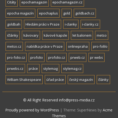
Citáty
epochamagazin
epochamagazin.cz
epocha magazín
epochaplus
gold
goldbach.cz
goldbah
Hledám práci v Praze
i-clanky
i-clanky.cz
ičlánky
kávovary
kávové kapsle
let balonem
metso
metso.cz
nabídka práce v Praze
onlinepraha
pro-folilo
pro-folio.cz
profolio
profolio.cz
prweb.cz
pr webs
prwebs.cz
práce
stylemag
stylemag.cz
William Shakespeare
úřad práce
český magazín
články
© All Right Reserved info@press-media.cz
Proudly powered by WordPress
|
Theme: SuperNews by
Acme
Themes