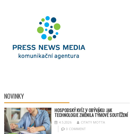
NOVINKY
HOSPODSKÝ
KV
ÍZ V OBÝVÁKU: JAK
TECHNOLOGIE ZMĚNILA TÝMOV
É SOUT
ĚŽENÍ
4.5.2026
CITATY MOTTA
0 COMMENT