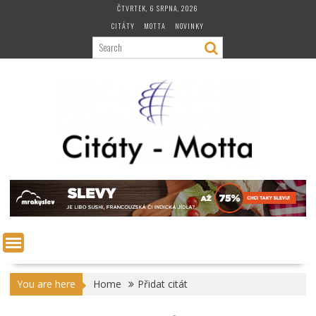
Skip
ČTVRTEK, 6 SRPNA, 2026
to
CITÁTY
MOTTA
NOVINKY
content
You are here
Home
Přidat citát