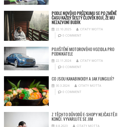
PODLE NOVÉHO PRŮZKUMU SE PO ZMĚNĚ
ČASU KAŽDÝ ŠESTÝ ČLOVĚK BOJÍ, ŽE MU
NEZAZVONÍ BUDÍK
22.10.2025
CITATY MOTTA
0 COMMENT
POJIŠTĚNÍ MOTOROVÉHO VOZIDLA PRO
PODNIKATELE
22.11.2024
CITATY MOTTA
0 COMMENT
CO JSOU KANABINOIDY A JAK FUNGUJÍ?
30.3.2024
CITATY MOTTA
0 COMMENT
Z TĚCHTO DŮVODŮ E-SHOPY NEJČASTĚJI
KONČÍ. VYVARUJTE SE JIM
8.8.2023
CITATY MOTTA