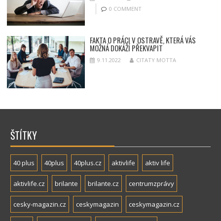
0 COMMENT
FAKTA O PRÁCI V OSTRAVĚ, KTERÁ VÁS
MOŽNÁ DOKÁŽÍ PŘEKVAPIT
9.11.2022
CITATY MOTTA
ŠTÍTKY
40 plus
40plus
40plus.cz
aktivlife
aktiv life
aktivlife.cz
brilante
brilante.cz
centrumzprávy
cesky-magazin.cz
ceskymagazin
ceskymagazin.cz