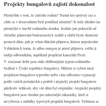
Projekty bungalovů zajistí dokonalost
Přemýšlíte o tom, že založíte rodinu? Nastal ten správný čas a
cítíte se v dosavadním bytě poněkud stísněně? Je tedy ideální čas
přemýšlet o stavbě rodinného domku. Jestliže jste pokročili od
věčného plánování budoucnosti k realitě a chtěli byste skutečně
postavit dům, pak je velmi důležitá příprava, kterou nepodceňte.
Vzhledem k tomu, že alfou omegou je právě příprava, svěřte ji
raději odborníkům, například projekční kanceláři Prozi.
V současné době jsou stále oblíbenějším typem rodinného
bydlení v České republice bungalovy. Můžete si vybrat mezi
projektem bungalovu typového nebo vám odborníci vypracují
podle vašich požadavků a potřeb i atypický projekt bungalovu
jakékoliv velikosti, aby váš dům byl originální. Atypické
projekty
bungalovů
jsou vhodné pro náročnější zákazníky, kteří si
nevyberou z nabídky typových projektů bungalovů. Většinou se