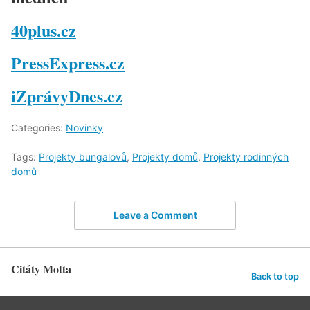
40plus.cz
PressExpress.cz
iZprávyDnes.cz
Categories:
Novinky
Tags:
Projekty bungalovů
,
Projekty domů
,
Projekty rodinných
domů
Leave a Comment
Citáty Motta
Back to top