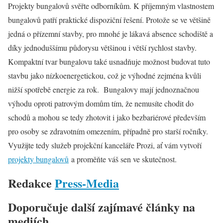
Projekty bungalovů svěřte odborníkům. K příjemným vlastnostem
bungalovů patří praktické dispoziční řešení. Protože se ve většině
jedná o přízemní stavby, pro mnohé je lákavá absence schodiště a
díky jednoduššímu půdorysu většinou i větší rychlost stavby.
Kompaktní tvar bungalovu také usnadňuje možnost budovat tuto
stavbu jako nízkoenergetickou, což je výhodné zejména kvůli
nižší spotřebě energie za rok. Bungalovy mají jednoznačnou
výhodu oproti patrovým domům tím, že nemusíte chodit do
schodů a mohou se tedy zhotovit i jako bezbariérové především
pro osoby se zdravotním omezením, případně pro starší ročníky.
Využijte tedy služeb projekční kanceláře Prozi, ať vám vytvoří
projekty bungalovů
a proměňte váš sen ve skutečnost.
Redakce
Press-Media
Doporučuje další zajímavé články na
mediích