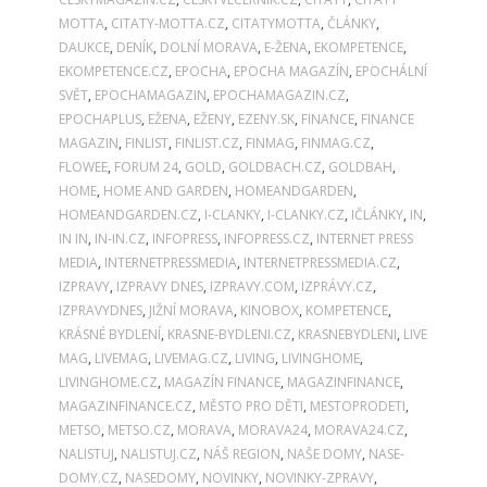
MOTTA
,
CITATY-MOTTA.CZ
,
CITATYMOTTA
,
ČLÁNKY
,
DAUKCE
,
DENÍK
,
DOLNÍ MORAVA
,
E-ŽENA
,
EKOMPETENCE
,
EKOMPETENCE.CZ
,
EPOCHA
,
EPOCHA MAGAZÍN
,
EPOCHÁLNÍ
SVĚT
,
EPOCHAMAGAZIN
,
EPOCHAMAGAZIN.CZ
,
EPOCHAPLUS
,
EŽENA
,
EŽENY
,
EZENY.SK
,
FINANCE
,
FINANCE
MAGAZIN
,
FINLIST
,
FINLIST.CZ
,
FINMAG
,
FINMAG.CZ
,
FLOWEE
,
FORUM 24
,
GOLD
,
GOLDBACH.CZ
,
GOLDBAH
,
HOME
,
HOME AND GARDEN
,
HOMEANDGARDEN
,
HOMEANDGARDEN.CZ
,
I-CLANKY
,
I-CLANKY.CZ
,
IČLÁNKY
,
IN
,
IN IN
,
IN-IN.CZ
,
INFOPRESS
,
INFOPRESS.CZ
,
INTERNET PRESS
MEDIA
,
INTERNETPRESSMEDIA
,
INTERNETPRESSMEDIA.CZ
,
IZPRAVY
,
IZPRAVY DNES
,
IZPRAVY.COM
,
IZPRÁVY.CZ
,
IZPRAVYDNES
,
JIŽNÍ MORAVA
,
KINOBOX
,
KOMPETENCE
,
KRÁSNÉ BYDLENÍ
,
KRASNE-BYDLENI.CZ
,
KRASNEBYDLENI
,
LIVE
MAG
,
LIVEMAG
,
LIVEMAG.CZ
,
LIVING
,
LIVINGHOME
,
LIVINGHOME.CZ
,
MAGAZÍN FINANCE
,
MAGAZINFINANCE
,
MAGAZINFINANCE.CZ
,
MĚSTO PRO DĚTI
,
MESTOPRODETI
,
METSO
,
METSO.CZ
,
MORAVA
,
MORAVA24
,
MORAVA24.CZ
,
NALISTUJ
,
NALISTUJ.CZ
,
NÁŠ REGION
,
NAŠE DOMY
,
NASE-
DOMY.CZ
,
NASEDOMY
,
NOVINKY
,
NOVINKY-ZPRAVY
,