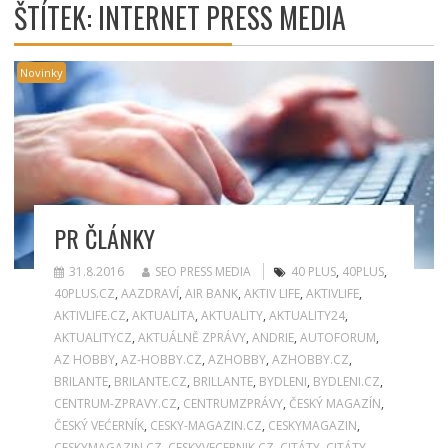
ŠTÍTEK:
INTERNET PRESS MEDIA
Novinky
PR ČLÁNKY
31.8.2016
SEO PRESS MEDIA
40 PLUS
,
40PLUS
,
40PLUS.CZ
,
AAZDRAVÍ
,
AIR BANK
,
AKTIV LIFE
,
AKTIVLIFE
,
AKTIVLIFE.CZ
,
AKTUALITA
,
AKTUALITY
,
AKTUALITY24
,
AKTUALITYCZ
,
AKTUÁLNĚ ZPRÁVY
,
ANDRIE
,
AUTOFORUM
,
AZ HOBBY
,
AZ-HOBBY.CZ
,
AZHOBBY
,
AZHOBBY.CZ
,
BRILANTE
,
BRILANTE.CZ
,
BRILLANTE
,
BYDLENI
,
BYDLENI.CZ
,
CENTRUM-ZPRAVY.CZ
,
CENTRUMZPRÁVY
,
ČESKÝ MAGAZÍN
,
ČESKÝ VEĆERNÍK
,
CESKY-MAGAZIN.CZ
,
CESKYMAGAZIN
,
CESKYMAGAZIN.CZ
,
CESKYVECERNIK.CZ
,
CITÁTY
,
CITÁTY