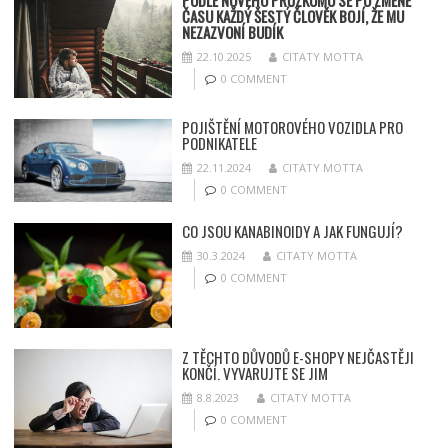
PODLE NOVÉHO PRŮZKUMU SE PO ZMĚNĚ
ČASU KAŽDÝ ŠESTÝ ČLOVĚK BOJÍ, ŽE MU
NEZAZVONÍ BUDÍK
22.10.2025
CITATY MOTTA
0 COMMENT
POJIŠTĚNÍ MOTOROVÉHO VOZIDLA PRO
PODNIKATELE
22.11.2024
CITATY MOTTA
0 COMMENT
CO JSOU KANABINOIDY A JAK FUNGUJÍ?
30.3.2024
CITATY MOTTA
0 COMMENT
Z TĚCHTO DŮVODŮ E-SHOPY NEJČASTĚJI
KONČÍ. VYVARUJTE SE JIM
8.8.2023
CITATY MOTTA
0 COMMENT