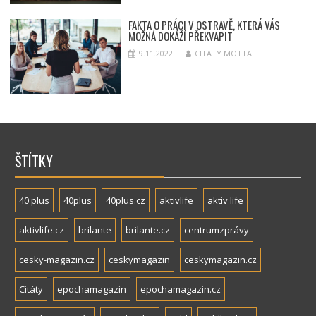
FAKTA O PRÁCI V OSTRAVĚ, KTERÁ VÁS
MOŽNÁ DOKÁŽÍ PŘEKVAPIT
9.11.2022
CITATY MOTTA
ŠTÍTKY
40 plus
40plus
40plus.cz
aktivlife
aktiv life
aktivlife.cz
brilante
brilante.cz
centrumzprávy
cesky-magazin.cz
ceskymagazin
ceskymagazin.cz
Citáty
epochamagazin
epochamagazin.cz