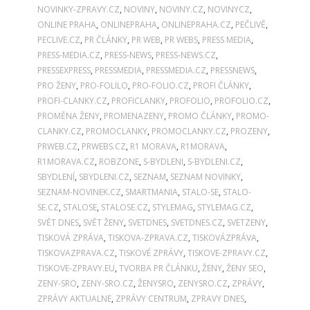
NOVINKY-ZPRAVY.CZ
,
NOVINY
,
NOVINY.CZ
,
NOVINYCZ
,
ONLINE PRAHA
,
ONLINEPRAHA
,
ONLINEPRAHA.CZ
,
PEČLIVĚ
,
PECLIVE.CZ
,
PR ČLÁNKY
,
PR WEB
,
PR WEBS
,
PRESS MEDIA
,
PRESS-MEDIA.CZ
,
PRESS-NEWS
,
PRESS-NEWS.CZ
,
PRESSEXPRESS
,
PRESSMEDIA
,
PRESSMEDIA.CZ
,
PRESSNEWS
,
PRO ŽENY
,
PRO-FOLILO
,
PRO-FOLIO.CZ
,
PROFI ČLÁNKY
,
PROFI-CLANKY.CZ
,
PROFICLANKY
,
PROFOLIO
,
PROFOLIO.CZ
,
PROMĚNA ŽENY
,
PROMENAZENY
,
PROMO ČLÁNKY
,
PROMO-
CLANKY.CZ
,
PROMOCLANKY
,
PROMOCLANKY.CZ
,
PROZENY
,
PRWEB.CZ
,
PRWEBS.CZ
,
R1 MORAVA
,
R1MORAVA
,
R1MORAVA.CZ
,
ROBZONE
,
S-BYDLENI
,
S-BYDLENI.CZ
,
SBYDLENÍ
,
SBYDLENI.CZ
,
SEZNAM
,
SEZNAM NOVINKY
,
SEZNAM-NOVINEK.CZ
,
SMARTMANIA
,
STALO-SE
,
STALO-
SE.CZ
,
STALOSE
,
STALOSE.CZ
,
STYLEMAG
,
STYLEMAG.CZ
,
SVĚT DNES
,
SVĚT ŽENY
,
SVETDNES
,
SVETDNES.CZ
,
SVETZENY
,
TISKOVÁ ZPRÁVA
,
TISKOVA-ZPRAVA.CZ
,
TISKOVÁZPRÁVA
,
TISKOVAZPRAVA.CZ
,
TISKOVÉ ZPRÁVY
,
TISKOVE-ZPRAVY.CZ
,
TISKOVE-ZPRAVY.EU
,
TVORBA PR ČLÁNKU
,
ŽENY
,
ŽENY SEO
,
ZENY-SRO
,
ZENY-SRO.CZ
,
ŽENYSRO
,
ZENYSRO.CZ
,
ZPRÁVY
,
ZPRÁVY AKTUALNE
,
ZPRÁVY CENTRUM
,
ZPRAVY DNES
,