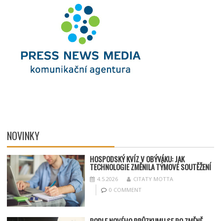
NOVINKY
HOSPODSKÝ
KV
ÍZ V OBÝVÁKU: JAK
TECHNOLOGIE ZMĚNILA TÝMOV
É SOUT
ĚŽENÍ
4.5.2026
CITATY MOTTA
0 COMMENT