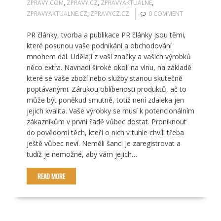
ZPRAVY.COM
,
ZPRAVY.CZ
,
ZPRAVYAKTUALNE
,
ZPRAVYAKTUALNE.CZ
,
ZPRAVYCZ.CZ
0 COMMENT
PR články, tvorba a publikace PR články jsou těmi,
které posunou vaše podnikání a obchodování
mnohem dál. Udělají z vaší značky a vašich výrobků
něco extra. Navnadí široké okolí na vlnu, na základě
které se vaše zboží nebo služby stanou skutečně
poptávanými. Zárukou oblíbenosti produktů, ač to
může být poněkud smutně, totiž není zdaleka jen
jejich kvalita. Vaše výrobky se musí k potencionálním
zákazníkům v první řadě vůbec dostat. Proniknout
do povědomí těch, kteří o nich v tuhle chvíli třeba
ještě vůbec neví. Neměli šanci je zaregistrovat a
tudíž je nemožné, aby vám jejich…
READ MORE