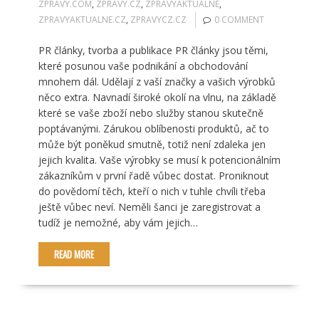
ZPRAVY.COM
,
ZPRAVY.CZ
,
ZPRAVYAKTUALNE
,
ZPRAVYAKTUALNE.CZ
,
ZPRAVYCZ.CZ
0 COMMENT
PR články, tvorba a publikace PR články jsou těmi,
které posunou vaše podnikání a obchodování
mnohem dál. Udělají z vaší značky a vašich výrobků
něco extra. Navnadí široké okolí na vlnu, na základě
které se vaše zboží nebo služby stanou skutečně
poptávanými. Zárukou oblíbenosti produktů, ač to
může být poněkud smutně, totiž není zdaleka jen
jejich kvalita. Vaše výrobky se musí k potencionálním
zákazníkům v první řadě vůbec dostat. Proniknout
do povědomí těch, kteří o nich v tuhle chvíli třeba
ještě vůbec neví. Neměli šanci je zaregistrovat a
tudíž je nemožné, aby vám jejich…
READ MORE