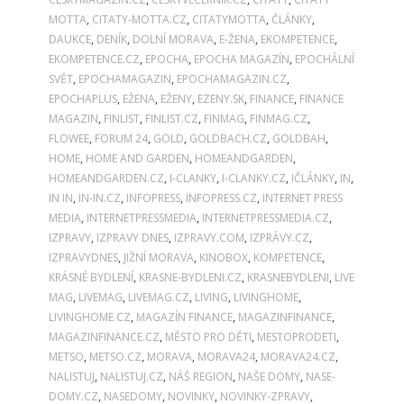
MOTTA
,
CITATY-MOTTA.CZ
,
CITATYMOTTA
,
ČLÁNKY
,
DAUKCE
,
DENÍK
,
DOLNÍ MORAVA
,
E-ŽENA
,
EKOMPETENCE
,
EKOMPETENCE.CZ
,
EPOCHA
,
EPOCHA MAGAZÍN
,
EPOCHÁLNÍ
SVĚT
,
EPOCHAMAGAZIN
,
EPOCHAMAGAZIN.CZ
,
EPOCHAPLUS
,
EŽENA
,
EŽENY
,
EZENY.SK
,
FINANCE
,
FINANCE
MAGAZIN
,
FINLIST
,
FINLIST.CZ
,
FINMAG
,
FINMAG.CZ
,
FLOWEE
,
FORUM 24
,
GOLD
,
GOLDBACH.CZ
,
GOLDBAH
,
HOME
,
HOME AND GARDEN
,
HOMEANDGARDEN
,
HOMEANDGARDEN.CZ
,
I-CLANKY
,
I-CLANKY.CZ
,
IČLÁNKY
,
IN
,
IN IN
,
IN-IN.CZ
,
INFOPRESS
,
INFOPRESS.CZ
,
INTERNET PRESS
MEDIA
,
INTERNETPRESSMEDIA
,
INTERNETPRESSMEDIA.CZ
,
IZPRAVY
,
IZPRAVY DNES
,
IZPRAVY.COM
,
IZPRÁVY.CZ
,
IZPRAVYDNES
,
JIŽNÍ MORAVA
,
KINOBOX
,
KOMPETENCE
,
KRÁSNÉ BYDLENÍ
,
KRASNE-BYDLENI.CZ
,
KRASNEBYDLENI
,
LIVE
MAG
,
LIVEMAG
,
LIVEMAG.CZ
,
LIVING
,
LIVINGHOME
,
LIVINGHOME.CZ
,
MAGAZÍN FINANCE
,
MAGAZINFINANCE
,
MAGAZINFINANCE.CZ
,
MĚSTO PRO DĚTI
,
MESTOPRODETI
,
METSO
,
METSO.CZ
,
MORAVA
,
MORAVA24
,
MORAVA24.CZ
,
NALISTUJ
,
NALISTUJ.CZ
,
NÁŠ REGION
,
NAŠE DOMY
,
NASE-
DOMY.CZ
,
NASEDOMY
,
NOVINKY
,
NOVINKY-ZPRAVY
,