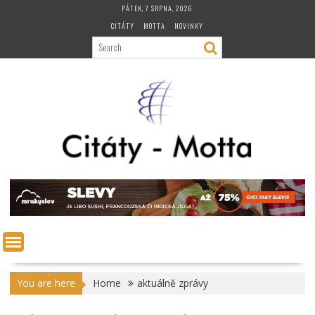
Skip
PÁTEK, 7 SRPNA, 2026
to
CITÁTY
MOTTA
NOVINKY
content
You are here
Home
aktuálně zprávy