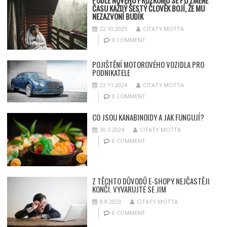
PODLE NOVÉHO PRŮZKUMU SE PO ZMĚNĚ
ČASU KAŽDÝ ŠESTÝ ČLOVĚK BOJÍ, ŽE MU
NEZAZVONÍ BUDÍK
22.10.2025
CITATY MOTTA
0 COMMENT
POJIŠTĚNÍ MOTOROVÉHO VOZIDLA PRO
PODNIKATELE
22.11.2024
CITATY MOTTA
0 COMMENT
CO JSOU KANABINOIDY A JAK FUNGUJÍ?
30.3.2024
CITATY MOTTA
0 COMMENT
Z TĚCHTO DŮVODŮ E-SHOPY NEJČASTĚJI
KONČÍ. VYVARUJTE SE JIM
8.8.2023
CITATY MOTTA
0 COMMENT