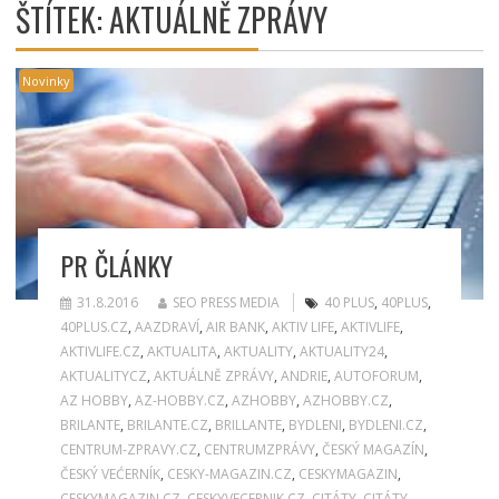
ŠTÍTEK:
AKTUÁLNĚ ZPRÁVY
Novinky
PR ČLÁNKY
31.8.2016
SEO PRESS MEDIA
40 PLUS
,
40PLUS
,
40PLUS.CZ
,
AAZDRAVÍ
,
AIR BANK
,
AKTIV LIFE
,
AKTIVLIFE
,
AKTIVLIFE.CZ
,
AKTUALITA
,
AKTUALITY
,
AKTUALITY24
,
AKTUALITYCZ
,
AKTUÁLNĚ ZPRÁVY
,
ANDRIE
,
AUTOFORUM
,
AZ HOBBY
,
AZ-HOBBY.CZ
,
AZHOBBY
,
AZHOBBY.CZ
,
BRILANTE
,
BRILANTE.CZ
,
BRILLANTE
,
BYDLENI
,
BYDLENI.CZ
,
CENTRUM-ZPRAVY.CZ
,
CENTRUMZPRÁVY
,
ČESKÝ MAGAZÍN
,
ČESKÝ VEĆERNÍK
,
CESKY-MAGAZIN.CZ
,
CESKYMAGAZIN
,
CESKYMAGAZIN.CZ
,
CESKYVECERNIK.CZ
,
CITÁTY
,
CITÁTY