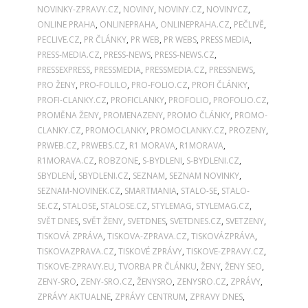
NOVINKY-ZPRAVY.CZ
,
NOVINY
,
NOVINY.CZ
,
NOVINYCZ
,
ONLINE PRAHA
,
ONLINEPRAHA
,
ONLINEPRAHA.CZ
,
PEČLIVĚ
,
PECLIVE.CZ
,
PR ČLÁNKY
,
PR WEB
,
PR WEBS
,
PRESS MEDIA
,
PRESS-MEDIA.CZ
,
PRESS-NEWS
,
PRESS-NEWS.CZ
,
PRESSEXPRESS
,
PRESSMEDIA
,
PRESSMEDIA.CZ
,
PRESSNEWS
,
PRO ŽENY
,
PRO-FOLILO
,
PRO-FOLIO.CZ
,
PROFI ČLÁNKY
,
PROFI-CLANKY.CZ
,
PROFICLANKY
,
PROFOLIO
,
PROFOLIO.CZ
,
PROMĚNA ŽENY
,
PROMENAZENY
,
PROMO ČLÁNKY
,
PROMO-
CLANKY.CZ
,
PROMOCLANKY
,
PROMOCLANKY.CZ
,
PROZENY
,
PRWEB.CZ
,
PRWEBS.CZ
,
R1 MORAVA
,
R1MORAVA
,
R1MORAVA.CZ
,
ROBZONE
,
S-BYDLENI
,
S-BYDLENI.CZ
,
SBYDLENÍ
,
SBYDLENI.CZ
,
SEZNAM
,
SEZNAM NOVINKY
,
SEZNAM-NOVINEK.CZ
,
SMARTMANIA
,
STALO-SE
,
STALO-
SE.CZ
,
STALOSE
,
STALOSE.CZ
,
STYLEMAG
,
STYLEMAG.CZ
,
SVĚT DNES
,
SVĚT ŽENY
,
SVETDNES
,
SVETDNES.CZ
,
SVETZENY
,
TISKOVÁ ZPRÁVA
,
TISKOVA-ZPRAVA.CZ
,
TISKOVÁZPRÁVA
,
TISKOVAZPRAVA.CZ
,
TISKOVÉ ZPRÁVY
,
TISKOVE-ZPRAVY.CZ
,
TISKOVE-ZPRAVY.EU
,
TVORBA PR ČLÁNKU
,
ŽENY
,
ŽENY SEO
,
ZENY-SRO
,
ZENY-SRO.CZ
,
ŽENYSRO
,
ZENYSRO.CZ
,
ZPRÁVY
,
ZPRÁVY AKTUALNE
,
ZPRÁVY CENTRUM
,
ZPRAVY DNES
,