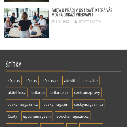
FAKTA O PRÁCI V OSTRAVĚ, KTERÁ VÁS
MOŽNÁ DOKÁŽÍ PŘEKVAPIT
9.11.2022
CITATY MOTTA
ŠTÍTKY
40 plus
40plus
40plus.cz
aktivlife
aktiv life
aktivlife.cz
brilante
brilante.cz
centrumzprávy
cesky-magazin.cz
ceskymagazin
ceskymagazin.cz
Citáty
epochamagazin
epochamagazin.cz