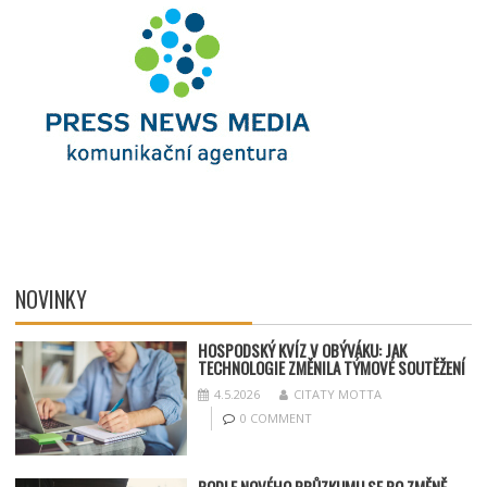
NOVINKY
HOSPODSKÝ
KV
ÍZ V OBÝVÁKU: JAK
TECHNOLOGIE ZMĚNILA TÝMOV
É SOUT
ĚŽENÍ
4.5.2026
CITATY MOTTA
0 COMMENT