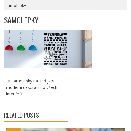
samolepky
SAMOLEPKY
NAVIGACE
Samolepky na zeď jsou
PRO
moderní dekorací do všech
PŘÍSPĚVEK
interiérů
RELATED POSTS