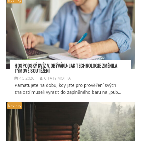
Novinky
HOSPODSKÝ
KV
ÍZ V OBÝVÁKU: JAK TECHNOLOGIE ZMĚNILA
TÝMOV
É SOUT
ĚŽENÍ
4.5.2026
CITATY MOTTA
Pamatujete na dobu, kdy jste pro prověření svých
znalostí museli vyrazit do zaplněného baru na „pub...
Novinky