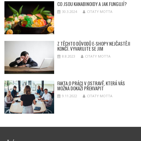
CO JSOU KANABINOIDY A JAK FUNGUJÍ?
30.3.2024
CITATY MOTTA
Z TĚCHTO DŮVODŮ E-SHOPY NEJČASTĚJI
KONČÍ. VYVARUJTE SE JIM
8.8.2023
CITATY MOTTA
FAKTA O PRÁCI V OSTRAVĚ, KTERÁ VÁS
MOŽNÁ DOKÁŽÍ PŘEKVAPIT
9.11.2022
CITATY MOTTA