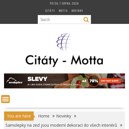
Skip
PÁTEK, 7 SRPNA, 2026
to
CITÁTY
MOTTA
NOVINKY
content
You are here
Home
Novinky
Samolepky na zeď jsou moderní dekorací do všech interiérů