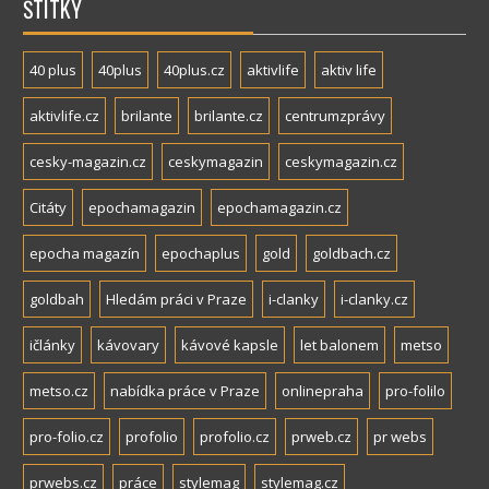
ŠTÍTKY
40 plus
40plus
40plus.cz
aktivlife
aktiv life
aktivlife.cz
brilante
brilante.cz
centrumzprávy
cesky-magazin.cz
ceskymagazin
ceskymagazin.cz
Citáty
epochamagazin
epochamagazin.cz
epocha magazín
epochaplus
gold
goldbach.cz
goldbah
Hledám práci v Praze
i-clanky
i-clanky.cz
ičlánky
kávovary
kávové kapsle
let balonem
metso
metso.cz
nabídka práce v Praze
onlinepraha
pro-folilo
pro-folio.cz
profolio
profolio.cz
prweb.cz
pr webs
prwebs.cz
práce
stylemag
stylemag.cz