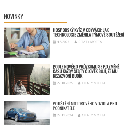
NOVINKY
HOSPODSKÝ
KV
ÍZ V OBÝVÁKU: JAK
TECHNOLOGIE ZMĚNILA TÝMOV
É SOUT
ĚŽENÍ
4.5.2026
CITATY MOTTA
PODLE NOVÉHO PRŮZKUMU SE PO ZMĚNĚ
ČASU KAŽDÝ ŠESTÝ ČLOVĚK BOJÍ, ŽE MU
NEZAZVONÍ BUDÍK
22.10.2025
CITATY MOTTA
POJIŠTĚNÍ MOTOROVÉHO VOZIDLA PRO
PODNIKATELE
22.11.2024
CITATY MOTTA