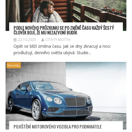
PODLE NOVÉHO PRŮZKUMU SE PO ZMĚNĚ ČASU KAŽDÝ ŠESTÝ
ČLOVĚK BOJÍ, ŽE MU NEZAZVONÍ BUDÍK
22.10.2025
CITATY MOTTA
Opět se blíží změna času. Jak se dny zkracují a noci
prodlužují, denního světla ubývá. Studie...
Novinky
POJIŠTĚNÍ MOTOROVÉHO VOZIDLA PRO PODNIKATELE