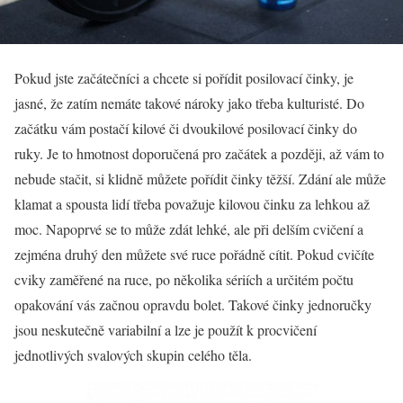
Pokud jste začátečníci a chcete si pořídit posilovací činky, je
jasné, že zatím nemáte takové nároky jako třeba kulturisté. Do
začátku vám postačí kilové či dvoukilové
posilovací činky
do
ruky. Je to hmotnost doporučená pro začátek a později, až vám to
nebude stačit, si klidně můžete pořídit činky těžší. Zdání ale může
klamat a spousta lidí třeba považuje kilovou činku za lehkou až
moc. Napoprvé se to může zdát lehké, ale při delším cvičení a
zejména druhý den můžete své ruce pořádně cítit. Pokud cvičíte
cviky zaměřené na ruce, po několika sériích a určitém počtu
opakování vás začnou opravdu bolet. Takové
činky jednoručky
jsou neskutečně variabilní a lze je použít k procvičení
jednotlivých svalových skupin celého těla.