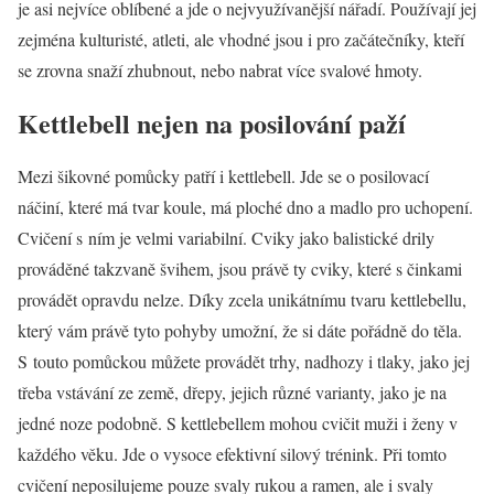
je asi nejvíce oblíbené a jde o nejvyužívanější nářadí. Používají jej
zejména kulturisté, atleti, ale vhodné jsou i pro začátečníky, kteří
se zrovna snaží zhubnout, nebo nabrat více svalové hmoty.
Kettlebell nejen na posilování paží
Mezi šikovné pomůcky patří i kettlebell. Jde se o posilovací
náčiní, které má tvar koule, má ploché dno a madlo pro uchopení.
Cvičení s ním je velmi variabilní. Cviky jako balistické drily
prováděné takzvaně švihem, jsou právě ty cviky, které s činkami
provádět opravdu nelze. Díky zcela unikátnímu tvaru kettlebellu,
který vám právě tyto pohyby umožní, že si dáte pořádně do těla.
S touto pomůckou můžete provádět trhy, nadhozy i tlaky, jako jej
třeba vstávání ze země, dřepy, jejich různé varianty, jako je na
jedné noze podobně. S kettlebellem mohou cvičit muži i ženy v
každého věku. Jde o vysoce efektivní silový trénink. Při tomto
cvičení neposilujeme pouze svaly rukou a ramen, ale i svaly