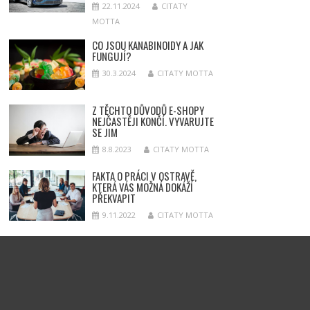
22.11.2024
CITATY
MOTTA
CO JSOU KANABINOIDY A JAK
FUNGUJÍ?
30.3.2024
CITATY MOTTA
Z TĚCHTO DŮVODŮ E-SHOPY
NEJČASTĚJI KONČÍ. VYVARUJTE
SE JIM
8.8.2023
CITATY MOTTA
FAKTA O PRÁCI V OSTRAVĚ,
KTERÁ VÁS MOŽNÁ DOKÁŽÍ
PŘEKVAPIT
9.11.2022
CITATY MOTTA