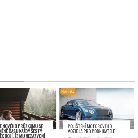
Novinky
E NOVÉHO PRŮZKUMU SE
POJIŠTĚNÍ MOTOROVÉHO
MĚNĚ ČASU KAŽDÝ ŠESTÝ
VOZIDLA PRO PODNIKATELE
ĚK BOJÍ, ŽE MU NEZAZVONÍ