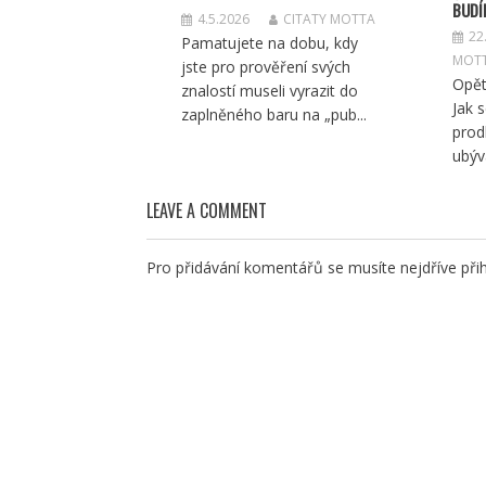
BUDÍ
4.5.2026
CITATY MOTTA
22
Pamatujete na dobu, kdy
MOT
jste pro prověření svých
Opět
znalostí museli vyrazit do
Jak 
zaplněného baru na „pub...
prod
ubývá
LEAVE A COMMENT
Pro přidávání komentářů se musíte nejdříve
přih