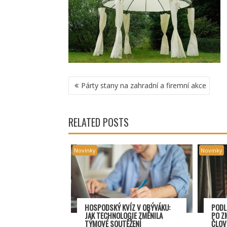
NAVIGACE
Párty stany na zahradní a firemní akce
PRO
PŘÍSPĚVEK
RELATED POSTS
Novinky
Novinky
HOSPODSKÝ
KV
ÍZ V OBÝVÁKU:
PODL
JAK TECHNOLOGIE ZMĚNILA
PO Z
TÝMOV
É SOUT
ĚŽENÍ
ČLOV