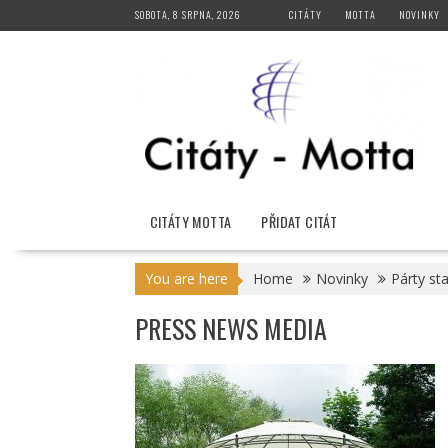
Skip
SOBOTA, 8 SRPNA, 2026
CITÁTY
MOTTA
NOVINKY
to
content
CITÁTY MOTTA
PŘIDAT CITÁT
You are here
Home
Novinky
Párty st
PRESS NEWS MEDIA