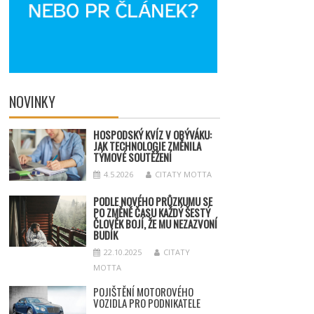
NOVINKY
HOSPODSKÝ
KV
ÍZ V OBÝVÁKU:
JAK TECHNOLOGIE ZMĚNILA
TÝMOV
É SOUT
ĚŽENÍ
4.5.2026
CITATY MOTTA
PODLE NOVÉHO PRŮZKUMU SE
PO ZMĚNĚ ČASU KAŽDÝ ŠESTÝ
ČLOVĚK BOJÍ, ŽE MU NEZAZVONÍ
BUDÍK
22.10.2025
CITATY
MOTTA
POJIŠTĚNÍ MOTOROVÉHO
VOZIDLA PRO PODNIKATELE