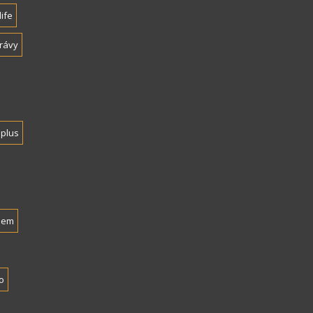
life
rávy
plus
nem
o