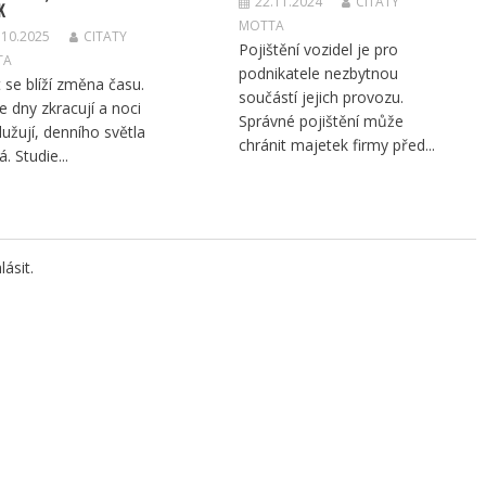
22.11.2024
CITATY
K
MOTTA
.10.2025
CITATY
Pojištění vozidel je pro
TA
podnikatele nezbytnou
 se blíží změna času.
součástí jejich provozu.
se dny zkracují a noci
Správné pojištění může
lužují, denního světla
chránit majetek firmy před...
. Studie...
lásit
.