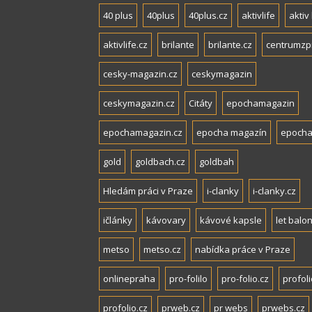
40 plus
40plus
40plus.cz
aktivlife
aktiv 
aktivlife.cz
brilante
brilante.cz
centrumzp
cesky-magazin.cz
ceskymagazin
ceskymagazin.cz
Citáty
epochamagazin
epochamagazin.cz
epocha magazín
epocha
gold
goldbach.cz
goldbah
Hledám práci v Praze
i-clanky
i-clanky.cz
ičlánky
kávovary
kávové kapsle
let balo
metso
metso.cz
nabídka práce v Praze
onlinepraha
pro-folilo
pro-folio.cz
profoli
profolio.cz
prweb.cz
pr webs
prwebs.cz