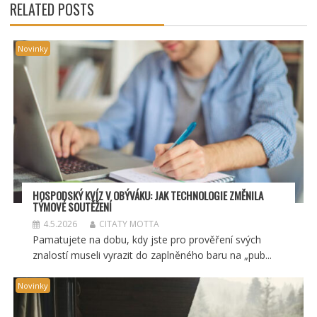
RELATED POSTS
Novinky
HOSPODSKÝ
KV
ÍZ V OBÝVÁKU: JAK TECHNOLOGIE ZMĚNILA
TÝMOV
É SOUT
ĚŽENÍ
4.5.2026
CITATY MOTTA
Pamatujete na dobu, kdy jste pro prověření svých
znalostí museli vyrazit do zaplněného baru na „pub...
Novinky