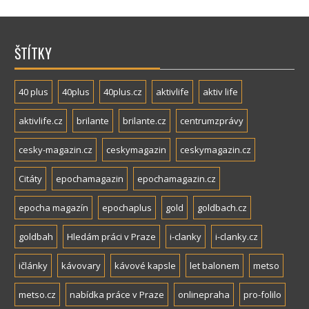
ŠTÍTKY
40 plus
40plus
40plus.cz
aktivlife
aktiv life
aktivlife.cz
brilante
brilante.cz
centrumzprávy
cesky-magazin.cz
ceskymagazin
ceskymagazin.cz
Citáty
epochamagazin
epochamagazin.cz
epocha magazín
epochaplus
gold
goldbach.cz
goldbah
Hledám práci v Praze
i-clanky
i-clanky.cz
ičlánky
kávovary
kávové kapsle
let balonem
metso
metso.cz
nabídka práce v Praze
onlinepraha
pro-folilo