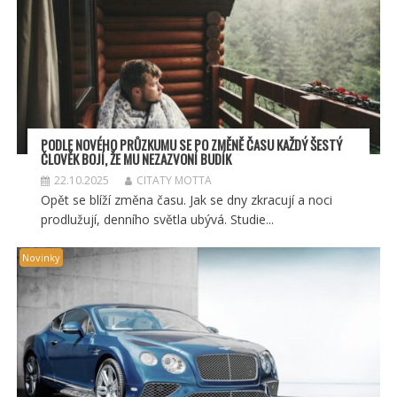
PODLE NOVÉHO PRŮZKUMU SE PO ZMĚNĚ ČASU KAŽDÝ ŠESTÝ
ČLOVĚK BOJÍ, ŽE MU NEZAZVONÍ BUDÍK
22.10.2025
CITATY MOTTA
Opět se blíží změna času. Jak se dny zkracují a noci
prodlužují, denního světla ubývá. Studie...
Novinky