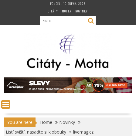
Skip
PONDĚLÍ, 10 SRPNA, 2026
to
CITÁTY
MOTTA
NOVINKY
content
You are here
Home
Novinky
Listí sviští, nasaďte si klobouky
livemag.cz