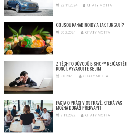
22.11.2024
CITATY MOTTA
CO JSOU KANABINOIDY A JAK FUNGUJÍ?
30.3.2024
CITATY MOTTA
Z TĚCHTO DŮVODŮ E-SHOPY NEJČASTĚJI
KONČÍ. VYVARUJTE SE JIM
8.8.2023
CITATY MOTTA
FAKTA O PRÁCI V OSTRAVĚ, KTERÁ VÁS
MOŽNÁ DOKÁŽÍ PŘEKVAPIT
9.11.2022
CITATY MOTTA