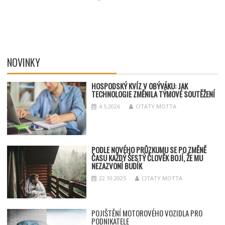
NOVINKY
HOSPODSKÝ
KV
ÍZ V OBÝVÁKU: JAK
TECHNOLOGIE ZMĚNILA TÝMOV
É SOUT
ĚŽENÍ
4.5.2026
CITATY MOTTA
PODLE NOVÉHO PRŮZKUMU SE PO ZMĚNĚ
ČASU KAŽDÝ ŠESTÝ ČLOVĚK BOJÍ, ŽE MU
NEZAZVONÍ BUDÍK
22.10.2025
CITATY MOTTA
POJIŠTĚNÍ MOTOROVÉHO VOZIDLA PRO
PODNIKATELE