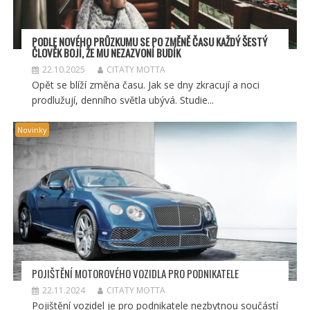
PODLE NOVÉHO PRŮZKUMU SE PO ZMĚNĚ ČASU KAŽDÝ ŠESTÝ
ČLOVĚK BOJÍ, ŽE MU NEZAZVONÍ BUDÍK
22.10.2025
CITATY MOTTA
Opět se blíží změna času. Jak se dny zkracují a noci
prodlužují, denního světla ubývá. Studie...
Novinky
POJIŠTĚNÍ MOTOROVÉHO VOZIDLA PRO PODNIKATELE
22.11.2024
CITATY MOTTA
Pojištění vozidel je pro podnikatele nezbytnou součástí