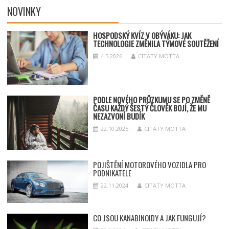
NOVINKY
HOSPODSKÝ
KV
ÍZ V OBÝVÁKU: JAK
TECHNOLOGIE ZMĚNILA TÝMOV
É SOUT
ĚŽENÍ
4.5.2026
CITATY MOTTA
PODLE NOVÉHO PRŮZKUMU SE PO ZMĚNĚ
ČASU KAŽDÝ ŠESTÝ ČLOVĚK BOJÍ, ŽE MU
NEZAZVONÍ BUDÍK
22.10.2025
CITATY MOTTA
POJIŠTĚNÍ MOTOROVÉHO VOZIDLA PRO
PODNIKATELE
22.11.2024
CITATY MOTTA
CO JSOU KANABINOIDY A JAK FUNGUJÍ?