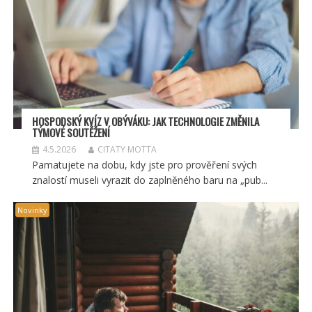
HOSPODSKÝ
KV
ÍZ V OBÝVÁKU: JAK TECHNOLOGIE ZMĚNILA
TÝMOV
É SOUT
ĚŽENÍ
4.5.2026
CITATY MOTTA
Pamatujete na dobu, kdy jste pro prověření svých
znalostí museli vyrazit do zaplněného baru na „pub...
Novinky