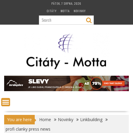
Skip
PÁTEK, 7 SRPNA, 2026
to
CITÁTY
MOTTA
NOVINKY
content
You are here
Home
Novinky
Linkbuilding
profi clanky press news