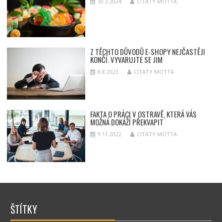
30.3.2024
CITATY MOTTA
Z TĚCHTO DŮVODŮ E-SHOPY NEJČASTĚJI
KONČÍ. VYVARUJTE SE JIM
8.8.2023
CITATY MOTTA
FAKTA O PRÁCI V OSTRAVĚ, KTERÁ VÁS
MOŽNÁ DOKÁŽÍ PŘEKVAPIT
9.11.2022
CITATY MOTTA
ŠTÍTKY