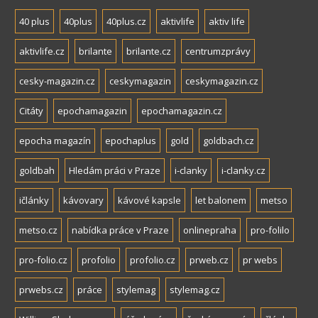
40 plus
40plus
40plus.cz
aktivlife
aktiv life
aktivlife.cz
brilante
brilante.cz
centrumzprávy
cesky-magazin.cz
ceskymagazin
ceskymagazin.cz
Citáty
epochamagazin
epochamagazin.cz
epocha magazín
epochaplus
gold
goldbach.cz
goldbah
Hledám práci v Praze
i-clanky
i-clanky.cz
ičlánky
kávovary
kávové kapsle
let balonem
metso
metso.cz
nabídka práce v Praze
onlinepraha
pro-folilo
pro-folio.cz
profolio
profolio.cz
prweb.cz
pr webs
prwebs.cz
práce
stylemag
stylemag.cz