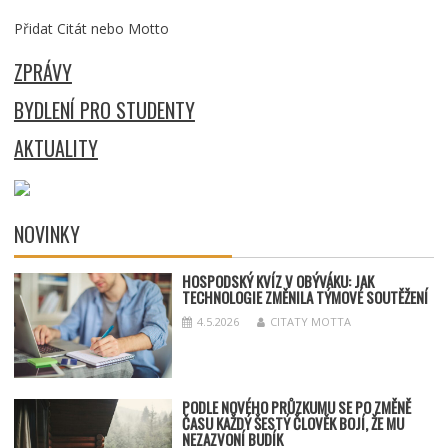
Přidat Citát nebo Motto
ZPRÁVY
BYDLENÍ PRO STUDENTY
AKTUALITY
NOVINKY
HOSPODSKÝ
KV
ÍZ V OBÝVÁKU: JAK
TECHNOLOGIE ZMĚNILA TÝMOV
É SOUT
ĚŽENÍ
4.5.2026
CITATY MOTTA
PODLE NOVÉHO PRŮZKUMU SE PO ZMĚNĚ
ČASU KAŽDÝ ŠESTÝ ČLOVĚK BOJÍ, ŽE MU
NEZAZVONÍ BUDÍK