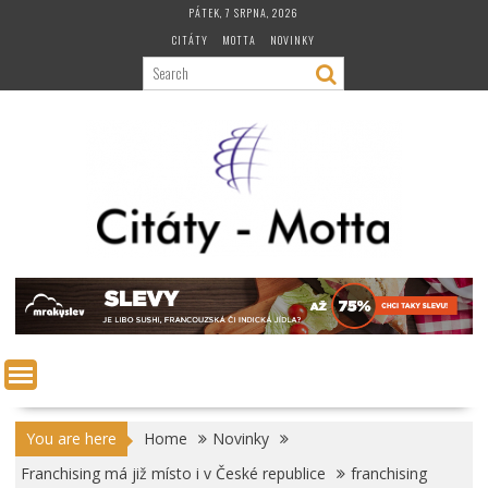
Skip
PÁTEK, 7 SRPNA, 2026
to
CITÁTY
MOTTA
NOVINKY
content
You are here
Home
Novinky
Franchising má již místo i v České republice
franchising