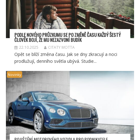
PODLE NOVÉHO PRŮZKUMU SE PO ZMĚNĚ ČASU KAŽDÝ ŠESTÝ
ČLOVĚK BOJÍ, ŽE MU NEZAZVONÍ BUDÍK
22.10.2025
CITATY MOTTA
Opět se blíží změna času. Jak se dny zkracují a noci
prodlužují, denního světla ubývá. Studie...
Novinky
POJIŠTĚNÍ MOTOROVÉHO VOZIDLA PRO PODNIKATELE