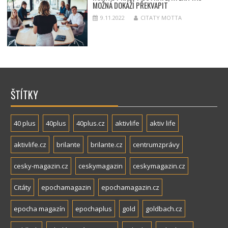
MOŽNÁ DOKÁŽÍ PŘEKVAPIT
9.11.2022
CITATY MOTTA
ŠTÍTKY
40 plus
40plus
40plus.cz
aktivlife
aktiv life
aktivlife.cz
brilante
brilante.cz
centrumzprávy
cesky-magazin.cz
ceskymagazin
ceskymagazin.cz
Citáty
epochamagazin
epochamagazin.cz
epocha magazín
epochaplus
gold
goldbach.cz