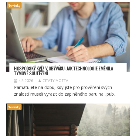
Novinky
HOSPODSKÝ
KV
ÍZ V OBÝVÁKU: JAK TECHNOLOGIE ZMĚNILA
TÝMOV
É SOUT
ĚŽENÍ
4.5.2026
CITATY MOTTA
Pamatujete na dobu, kdy jste pro prověření svých
znalostí museli vyrazit do zaplněného baru na „pub...
Novinky