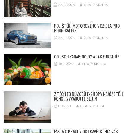
22.10.2025
CITATY MOTTA
POJIŠTĚNÍ MOTOROVÉHO VOZIDLA PRO
PODNIKATELE
22.11.2024
CITATY MOTTA
CO JSOU KANABINOIDY A JAK FUNGUJÍ?
30.3.2024
CITATY MOTTA
Z TĚCHTO DŮVODŮ E-SHOPY NEJČASTĚJI
KONČÍ. VYVARUJTE SE JIM
8.8.2023
CITATY MOTTA
FAKTA O PRÁCI V OSTRAVĚ, KTERÁ VÁS