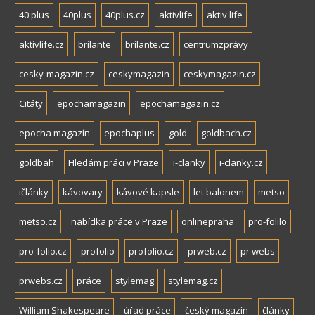
40 plus
40plus
40plus.cz
aktivlife
aktiv life
aktivlife.cz
brilante
brilante.cz
centrumzprávy
cesky-magazin.cz
ceskymagazin
ceskymagazin.cz
Citáty
epochamagazin
epochamagazin.cz
epocha magazín
epochaplus
gold
goldbach.cz
goldbah
Hledám práci v Praze
i-clanky
i-clanky.cz
ičlánky
kávovary
kávové kapsle
let balonem
metso
metso.cz
nabídka práce v Praze
onlinepraha
pro-folilo
pro-folio.cz
profolio
profolio.cz
prweb.cz
pr webs
prwebs.cz
práce
stylemag
stylemag.cz
William Shakespeare
úřad práce
český magazín
články