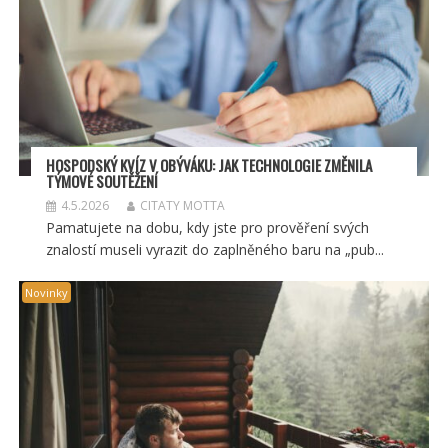
HOSPODSKÝ
KV
ÍZ V OBÝVÁKU: JAK TECHNOLOGIE ZMĚNILA
TÝMOV
É SOUT
ĚŽENÍ
4.5.2026
CITATY MOTTA
Pamatujete na dobu, kdy jste pro prověření svých
znalostí museli vyrazit do zaplněného baru na „pub...
Novinky