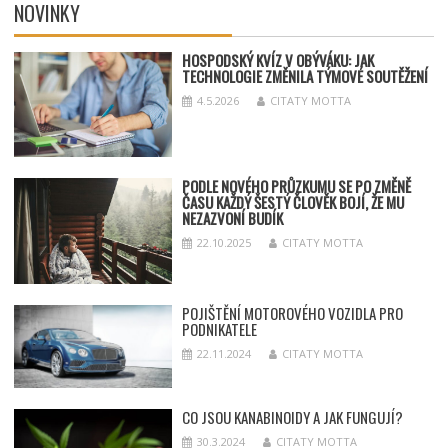
NOVINKY
HOSPODSKÝ
KV
ÍZ V OBÝVÁKU: JAK
TECHNOLOGIE ZMĚNILA TÝMOV
É SOUT
ĚŽENÍ
4.5.2026
CITATY MOTTA
PODLE NOVÉHO PRŮZKUMU SE PO ZMĚNĚ
ČASU KAŽDÝ ŠESTÝ ČLOVĚK BOJÍ, ŽE MU
NEZAZVONÍ BUDÍK
22.10.2025
CITATY MOTTA
POJIŠTĚNÍ MOTOROVÉHO VOZIDLA PRO
PODNIKATELE
22.11.2024
CITATY MOTTA
CO JSOU KANABINOIDY A JAK FUNGUJÍ?
30.3.2024
CITATY MOTTA