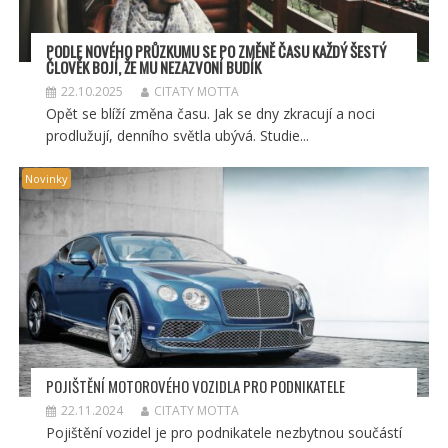
PODLE NOVÉHO PRŮZKUMU SE PO ZMĚNĚ ČASU KAŽDÝ ŠESTÝ
ČLOVĚK BOJÍ, ŽE MU NEZAZVONÍ BUDÍK
22.10.2025
CITATY MOTTA
Opět se blíží změna času. Jak se dny zkracují a noci
prodlužují, denního světla ubývá. Studie...
Novinky
POJIŠTĚNÍ MOTOROVÉHO VOZIDLA PRO PODNIKATELE
22.11.2024
CITATY MOTTA
Pojištění vozidel je pro podnikatele nezbytnou součástí