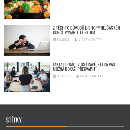
Z TĚCHTO DŮVODŮ E-SHOPY NEJČASTĚJI
KONČÍ. VYVARUJTE SE JIM
8.8.2023
CITATY MOTTA
FAKTA O PRÁCI V OSTRAVĚ, KTERÁ VÁS
MOŽNÁ DOKÁŽÍ PŘEKVAPIT
9.11.2022
CITATY MOTTA
ŠTÍTKY