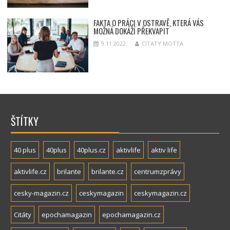
FAKTA O PRÁCI V OSTRAVĚ, KTERÁ VÁS
MOŽNÁ DOKÁŽÍ PŘEKVAPIT
9.11.2022
CITATY MOTTA
ŠTÍTKY
40 plus
40plus
40plus.cz
aktivlife
aktiv life
aktivlife.cz
brilante
brilante.cz
centrumzprávy
cesky-magazin.cz
ceskymagazin
ceskymagazin.cz
Citáty
epochamagazin
epochamagazin.cz