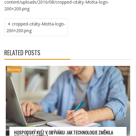
content/uploads/2016/08/cropped-citáty-Motta-logo-
200×200.png
NAVIGACE
cropped-citáty-Motta-logo-
PRO
200×200.png
PŘÍSPĚVEK
RELATED POSTS
Novinky
HOSPODSKÝ
KV
ÍZ V OBÝVÁKU: JAK TECHNOLOGIE ZMĚNILA