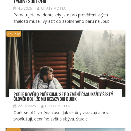
TÝMOV
É SOUT
ĚŽENÍ
4.5.2026
CITATY MOTTA
Pamatujete na dobu, kdy jste pro prověření svých
znalostí museli vyrazit do zaplněného baru na „pub...
Novinky
PODLE NOVÉHO PRŮZKUMU SE PO ZMĚNĚ ČASU KAŽDÝ ŠESTÝ
ČLOVĚK BOJÍ, ŽE MU NEZAZVONÍ BUDÍK
22.10.2025
CITATY MOTTA
Opět se blíží změna času. Jak se dny zkracují a noci
prodlužují, denního světla ubývá. Studie...