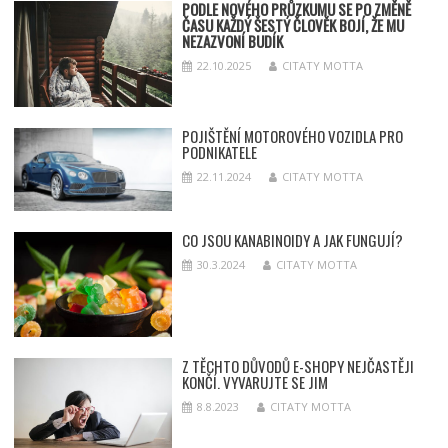
PODLE NOVÉHO PRŮZKUMU SE PO ZMĚNĚ
ČASU KAŽDÝ ŠESTÝ ČLOVĚK BOJÍ, ŽE MU
NEZAZVONÍ BUDÍK
22.10.2025
CITATY MOTTA
POJIŠTĚNÍ MOTOROVÉHO VOZIDLA PRO
PODNIKATELE
22.11.2024
CITATY MOTTA
CO JSOU KANABINOIDY A JAK FUNGUJÍ?
30.3.2024
CITATY MOTTA
Z TĚCHTO DŮVODŮ E-SHOPY NEJČASTĚJI
KONČÍ. VYVARUJTE SE JIM
8.8.2023
CITATY MOTTA