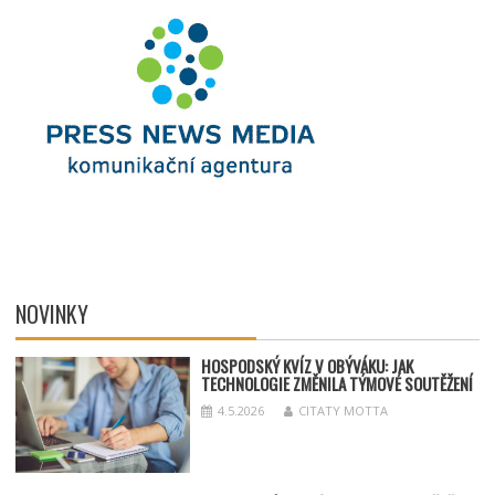
NOVINKY
HOSPODSKÝ
KV
ÍZ V OBÝVÁKU: JAK
TECHNOLOGIE ZMĚNILA TÝMOV
É SOUT
ĚŽENÍ
4.5.2026
CITATY MOTTA