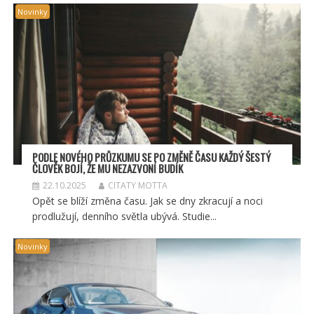
Novinky
PODLE NOVÉHO PRŮZKUMU SE PO ZMĚNĚ ČASU KAŽDÝ ŠESTÝ
ČLOVĚK BOJÍ, ŽE MU NEZAZVONÍ BUDÍK
22.10.2025
CITATY MOTTA
Opět se blíží změna času. Jak se dny zkracují a noci
prodlužují, denního světla ubývá. Studie...
Novinky