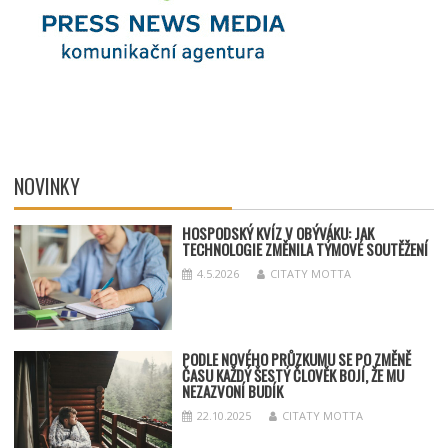
NOVINKY
HOSPODSKÝ
KV
ÍZ V OBÝVÁKU: JAK
TECHNOLOGIE ZMĚNILA TÝMOV
É SOUT
ĚŽENÍ
4.5.2026
CITATY MOTTA
PODLE NOVÉHO PRŮZKUMU SE PO ZMĚNĚ
ČASU KAŽDÝ ŠESTÝ ČLOVĚK BOJÍ, ŽE MU
NEZAZVONÍ BUDÍK
22.10.2025
CITATY MOTTA