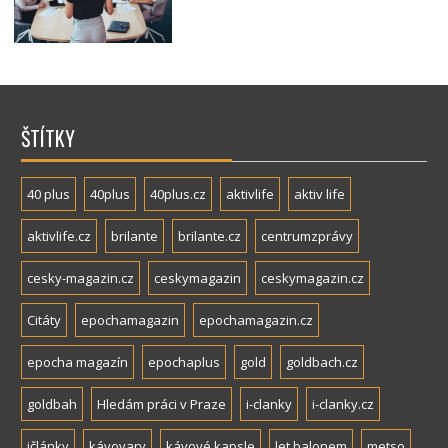
ŠTÍTKY
40 plus
40plus
40plus.cz
aktivlife
aktiv life
aktivlife.cz
brilante
brilante.cz
centrumzprávy
cesky-magazin.cz
ceskymagazin
ceskymagazin.cz
Citáty
epochamagazin
epochamagazin.cz
epocha magazín
epochaplus
gold
goldbach.cz
goldbah
Hledám práci v Praze
i-clanky
i-clanky.cz
ičlánky
kávovary
kávové kapsle
let balonem
metso