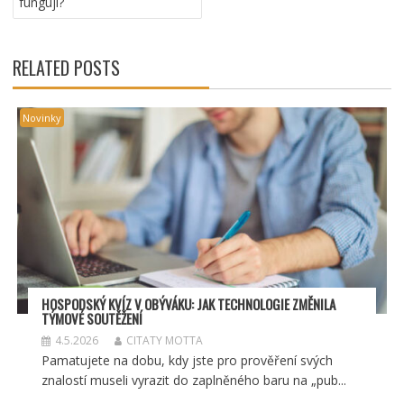
fungují?
PŘÍSPĚVEK
RELATED POSTS
Novinky
HOSPODSKÝ
KV
ÍZ V OBÝVÁKU: JAK TECHNOLOGIE ZMĚNILA
TÝMOV
É SOUT
ĚŽENÍ
4.5.2026
CITATY MOTTA
Pamatujete na dobu, kdy jste pro prověření svých
znalostí museli vyrazit do zaplněného baru na „pub...