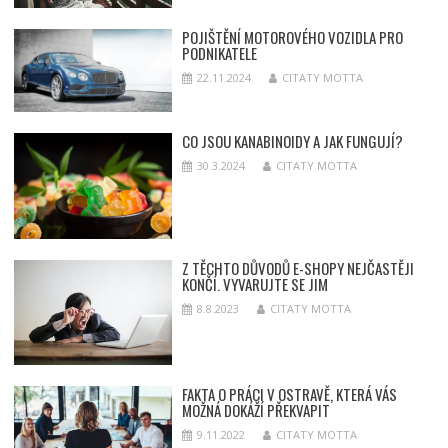
POJIŠTĚNÍ MOTOROVÉHO VOZIDLA PRO
PODNIKATELE
22.11.2024
CITATY MOTTA
CO JSOU KANABINOIDY A JAK FUNGUJÍ?
30.3.2024
CITATY MOTTA
Z TĚCHTO DŮVODŮ E-SHOPY NEJČASTĚJI
KONČÍ. VYVARUJTE SE JIM
8.8.2023
CITATY MOTTA
FAKTA O PRÁCI V OSTRAVĚ, KTERÁ VÁS
MOŽNÁ DOKÁŽÍ PŘEKVAPIT
9.11.2022
CITATY MOTTA