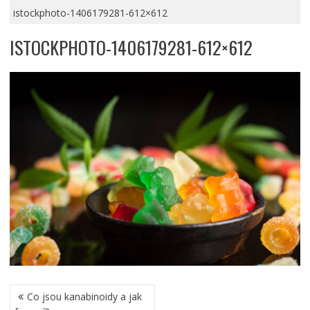
istockphoto-1406179281-612×612
ISTOCKPHOTO-1406179281-612×612
NAVIGACE
Co jsou kanabinoidy a jak
PRO