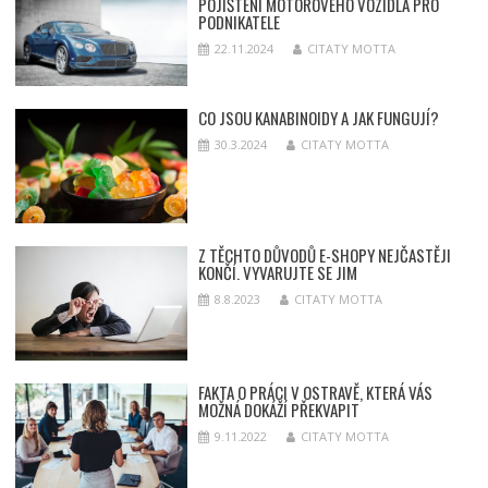
POJIŠTĚNÍ MOTOROVÉHO VOZIDLA PRO
PODNIKATELE
22.11.2024
CITATY MOTTA
CO JSOU KANABINOIDY A JAK FUNGUJÍ?
30.3.2024
CITATY MOTTA
Z TĚCHTO DŮVODŮ E-SHOPY NEJČASTĚJI
KONČÍ. VYVARUJTE SE JIM
8.8.2023
CITATY MOTTA
FAKTA O PRÁCI V OSTRAVĚ, KTERÁ VÁS
MOŽNÁ DOKÁŽÍ PŘEKVAPIT
9.11.2022
CITATY MOTTA