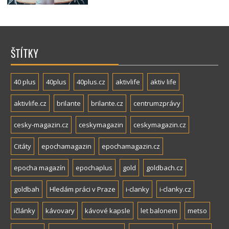
ŠTÍTKY
40 plus
40plus
40plus.cz
aktivlife
aktiv life
aktivlife.cz
brilante
brilante.cz
centrumzprávy
cesky-magazin.cz
ceskymagazin
ceskymagazin.cz
Citáty
epochamagazin
epochamagazin.cz
epocha magazín
epochaplus
gold
goldbach.cz
goldbah
Hledám práci v Praze
i-clanky
i-clanky.cz
ičlánky
kávovary
kávové kapsle
let balonem
metso