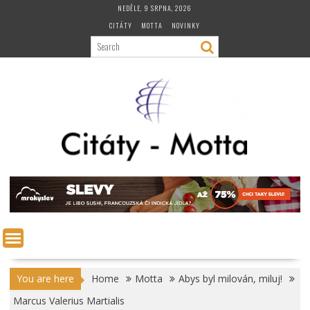
Skip
NEDĚLE, 9 SRPNA, 2026
to
CITÁTY
MOTTA
NOVINKY
content
You are here
Home
Motta
Abys byl milován, miluj!
Marcus Valerius Martialis