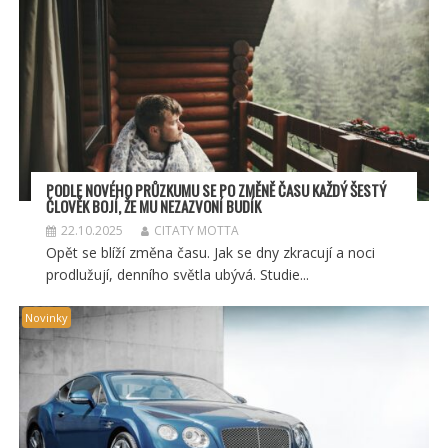
PODLE NOVÉHO PRŮZKUMU SE PO ZMĚNĚ ČASU KAŽDÝ ŠESTÝ
ČLOVĚK BOJÍ, ŽE MU NEZAZVONÍ BUDÍK
22.10.2025
CITATY MOTTA
Opět se blíží změna času. Jak se dny zkracují a noci
prodlužují, denního světla ubývá. Studie...
Novinky