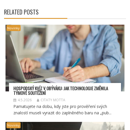
PŘÍSPĚVEK
RELATED POSTS
Novinky
HOSPODSKÝ
KV
ÍZ V OBÝVÁKU: JAK TECHNOLOGIE ZMĚNILA
TÝMOV
É SOUT
ĚŽENÍ
4.5.2026
CITATY MOTTA
Pamatujete na dobu, kdy jste pro prověření svých
znalostí museli vyrazit do zaplněného baru na „pub...
Novinky