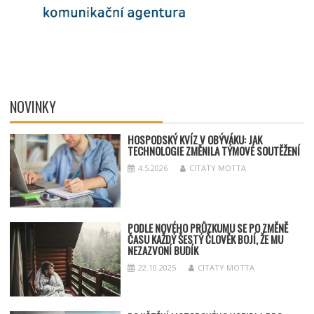
NOVINKY
HOSPODSKÝ
KV
ÍZ V OBÝVÁKU: JAK
TECHNOLOGIE ZMĚNILA TÝMOV
É SOUT
ĚŽENÍ
4.5.2026
CITATY MOTTA
PODLE NOVÉHO PRŮZKUMU SE PO ZMĚNĚ
ČASU KAŽDÝ ŠESTÝ ČLOVĚK BOJÍ, ŽE MU
NEZAZVONÍ BUDÍK
22.10.2025
CITATY MOTTA